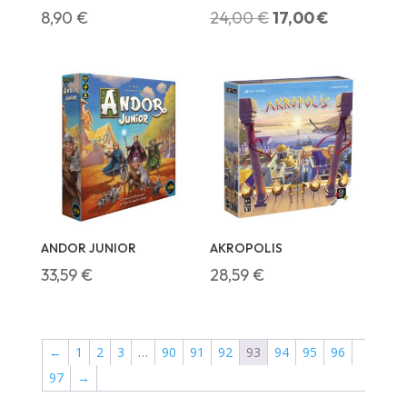
Le
Le
8,90
€
24,00
€
17,00
€
prix
prix
initial
actuel
était :
est :
24,00 €.
17,00 €.
ANDOR JUNIOR
AKROPOLIS
33,59
€
28,59
€
←
1
2
3
…
90
91
92
93
94
95
96
97
→