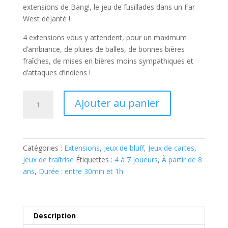
extensions de Bang!, le jeu de fusillades dans un Far
West déjanté !
4 extensions vous y attendent, pour un maximum
d’ambiance, de pluies de balles, de bonnes bières
fraîches, de mises en bières moins sympathiques et
d’attaques d’indiens !
quantité
Ajouter au panier
de
BANG
!
PACK
Catégories :
Extensions
,
Jeux de bluff
,
Jeux de cartes
,
D’EXTENSIONS
Jeux de traîtrise
Étiquettes :
4 à 7 joueurs
,
À partir de 8
ans
,
Durée : entre 30min et 1h
Description