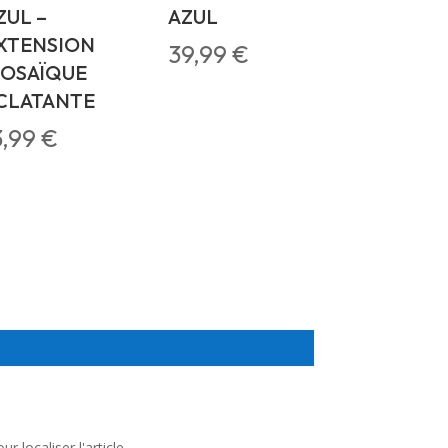
ZUL –
AZUL
XTENSION
39,99
€
OSAÏQUE
CLATANTE
3,99
€
 localiser l'article.