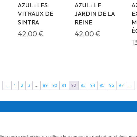
AZUL : LES
AZUL : LE
A
VITRAUX DE
JARDIN DE LA
E
SINTRA
REINE
M
É
42,00
€
42,00
€
1
←
1
2
3
…
89
90
91
92
93
94
95
96
97
→
er votre recherche ou utilisez le panneau de navigation ci-dessus pour