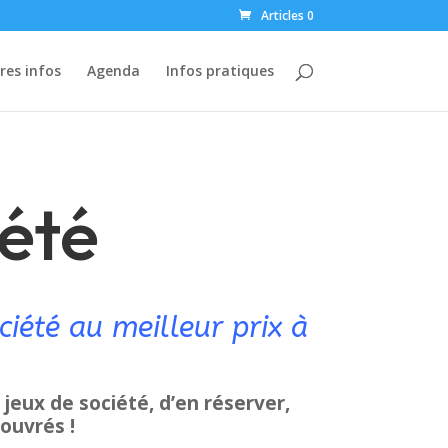
Articles 0
res infos
Agenda
Infos pratiques
iété
ciété au meilleur prix à
jeux de société, d’en réserver,
 ouvrés !