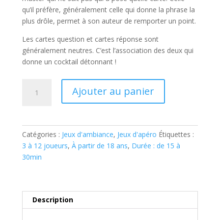
qu’il préfère, généralement celle qui donne la phrase la
plus drôle, permet à son auteur de remporter un point.
Les cartes question et cartes réponse sont
généralement neutres. C’est l’association des deux qui
donne un cocktail détonnant !
quantité
Ajouter au panier
de
BLANC
MANGER
COCO
Catégories :
Jeux d'ambiance
,
Jeux d'apéro
Étiquettes :
3 à 12 joueurs
,
À partir de 18 ans
,
Durée : de 15 à
30min
Description