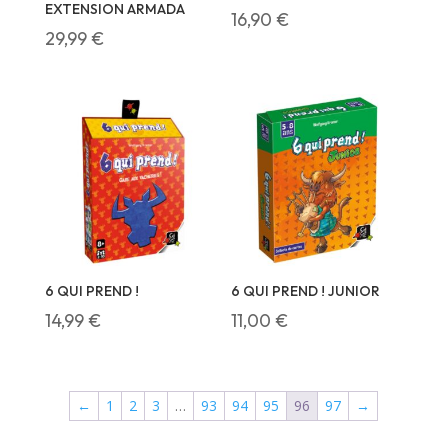
EXTENSION ARMADA
16,90
€
29,99
€
6 QUI PREND !
6 QUI PREND ! JUNIOR
14,99
€
11,00
€
←
1
2
3
…
93
94
95
96
97
→