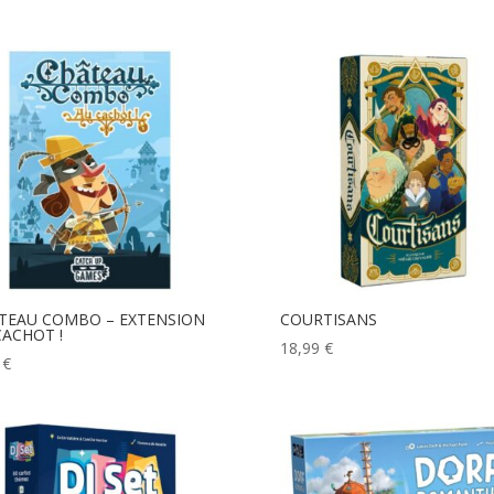
TEAU COMBO – EXTENSION
COURTISANS
CACHOT !
18,99
€
9
€