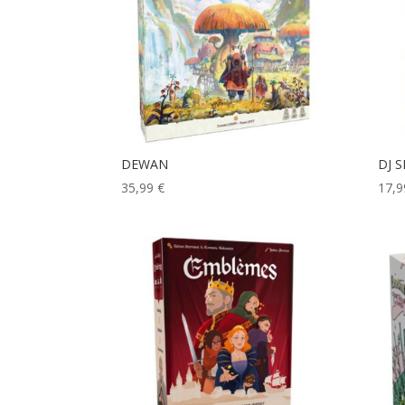
DEWAN
DJ S
35,99
€
17,