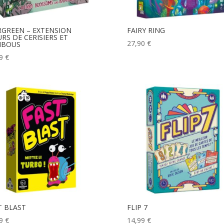
RGREEN – EXTENSION
FAIRY RING
URS DE CERISIERS ET
27,90
€
MBOUS
99
€
T BLAST
FLIP 7
99
€
14,99
€