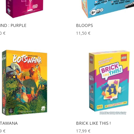
IND : PURPLE
BLOOPS
90
€
11,50
€
TAWANA
BRICK LIKE THIS !
99
€
17,99
€