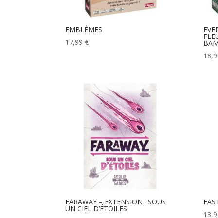
EMBLÈMES
EVE
FLE
17,99
€
BA
18,
FARAWAY – EXTENSION : SOUS
FAS
UN CIEL D’ÉTOILES
13,