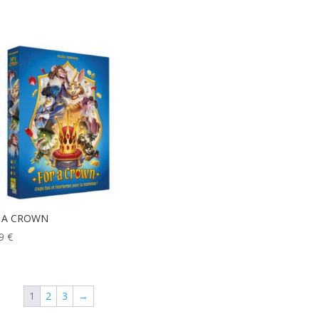
 A CROWN
99
€
1
2
3
→