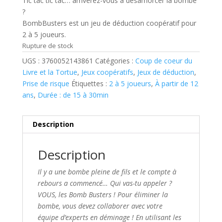
Tic tac tic tac… arriverez-vous à désamorcer la bombe
?
BombBusters
est un jeu de déduction coopératif pour
2 à 5 joueurs.
Rupture de stock
UGS :
3760052143861
Catégories :
Coup de coeur du
Livre et la Tortue
,
Jeux coopératifs
,
Jeux de déduction
,
Prise de risque
Étiquettes :
2 à 5 joueurs
,
À partir de 12
ans
,
Durée : de 15 à 30min
Description
Description
Il y a une bombe pleine de fils et le compte à
rebours a commencé… Qui vas-tu appeler ?
VOUS, les Bomb Busters ! Pour éliminer la
bombe, vous devez collaborer avec votre
équipe d’experts en déminage ! En utilisant les