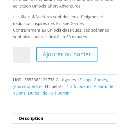
collection Unlock!: Short Adventures.
Les
Short Adventures
sont des jeux d’énigmes et
déduction inspirés des Escape Games.
Contrairement au Unlock! classiques, ces scénarios
sont plus courts et limités à 30 minutes.
quantité
Ajouter au panier
de
UNLOCK!
SHORT
ADVENTURES
UGS :
3558380129738
Catégories :
Escape Games
,
:
Jeux coopératifs
Étiquettes :
1 à 6 joueurs
,
À partir de
LE
10 ans
,
Durée : de 15 à 30min
CHANT
DES
EMBRUNS
Description