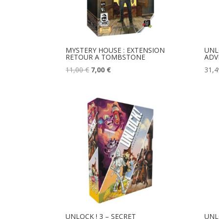
MYSTERY HOUSE : EXTENSION
UNL
RETOUR A TOMBSTONE
ADV
Le
Le
11,00
€
7,00
€
31,
prix
prix
initial
actuel
était :
est :
11,00 €.
7,00 €.
UNLOCK ! 3 – SECRET
UNLO