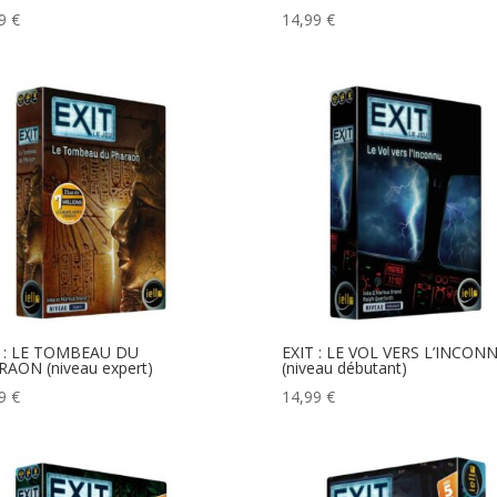
99
€
14,99
€
T : LE TOMBEAU DU
EXIT : LE VOL VERS L’INCON
AON (niveau expert)
(niveau débutant)
99
€
14,99
€