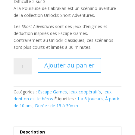
Difficulté 2 sur 3
À la Poursuite de Cabrakan
est un scénario-aventure
de la collection Unlock!: Short Adventures.
Les
Short Adventures
sont des jeux d’énigmes et
déduction inspirés des Escape Games.
Contrairement au Unlock! classiques, ces scénarios
sont plus courts et limités à 30 minutes.
quantité
Ajouter au panier
de
UNLOCK
!
SHORT
Catégories :
Escape Games
,
Jeux coopératifs
,
Jeux
ADVENTURES
dont on est le héros
Étiquettes :
1 à 6 joueurs
,
À partir
:
de 10 ans
,
Durée : de 15 à 30min
A
LA
POURSUITE
DE
Description