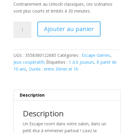
Contrairement au Unlock! classiques, ces scénarios
sont plus courts et limités à 30 minutes.
quantité
Ajouter au panier
de
UNLOCK
!
SHORT
UGS :
3558380122685
Catégories :
Escape Games
,
ADVENTURES
Jeux coopératifs
Étiquettes :
1 à 6 joueurs
,
À partir de
:
10 ans
,
Durée : entre 30min et 1h
DANS
LA
TÊTE
DE
Description
SHERLOCK
HOLMES
Description
Un Escape room dans votre salon, dans un
petit étui à emmener partout ! Lisez la