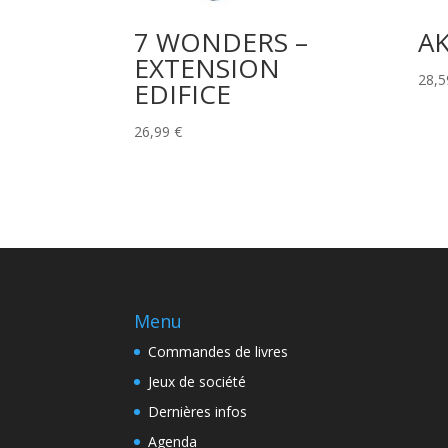
7 WONDERS –
A
EXTENSION
28,
EDIFICE
26,99
€
Menu
Commandes de livres
Jeux de société
Dernières infos
Agenda