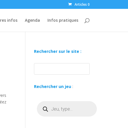
Articles 0
res infos
Agenda
Infos pratiques
Rechercher sur le site :
Rechercher un jeu
:
vers
réez
Recherche
de
produits