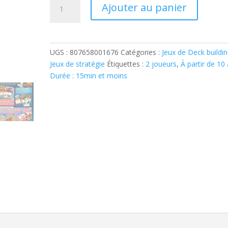
quantité
Ajouter au panier
de
TAG
TEAM
UGS :
807658001676
Catégories :
Jeux de Deck buildi
Jeux de stratégie
Étiquettes :
2 joueurs
,
À partir de 10
Durée : 15min et moins