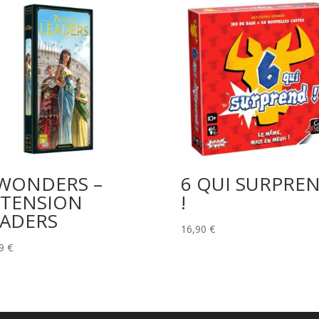
 WONDERS –
6 QUI SURPRE
XTENSION
!
EADERS
16,90
€
99
€