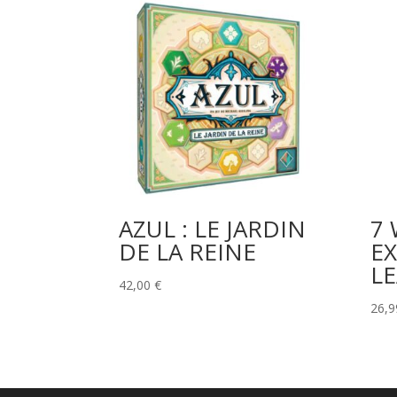
AZUL : LE JARDIN
7
DE LA REINE
E
L
42,00
€
26,