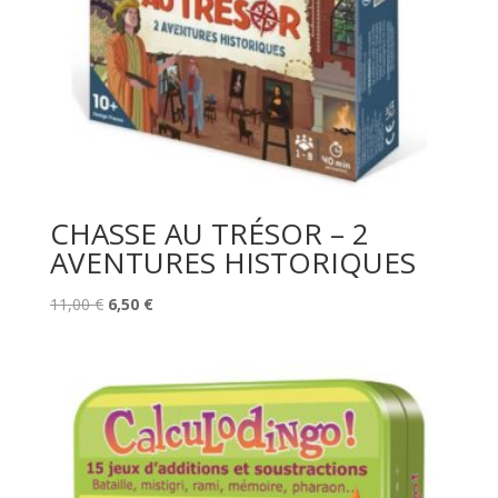
CHASSE AU TRÉSOR – 2
AVENTURES HISTORIQUES
Le
Le
11,00
€
6,50
€
prix
prix
initial
actuel
était :
est :
11,00 €.
6,50 €.