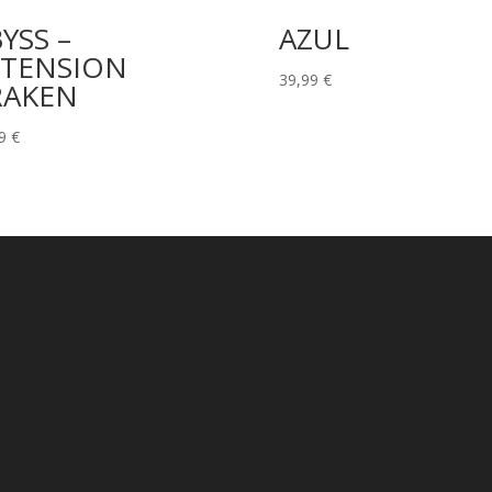
YSS –
AZUL
XTENSION
39,99
€
RAKEN
99
€