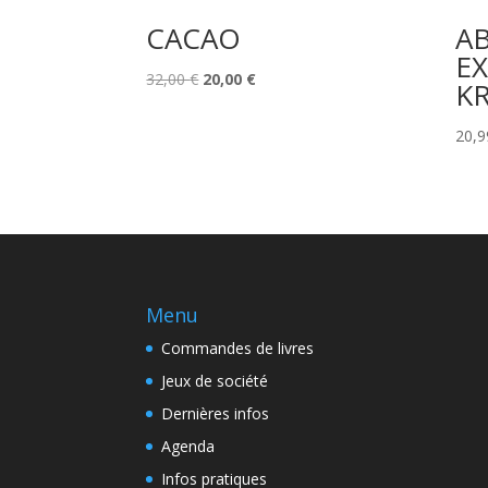
CACAO
AB
E
Le
Le
32,00
€
20,00
€
K
prix
prix
initial
actuel
20,
était :
est :
32,00 €.
20,00 €.
Menu
Commandes de livres
Jeux de société
Dernières infos
Agenda
Infos pratiques