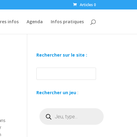
Articles 0
res infos
Agenda
Infos pratiques
Rechercher sur le site :
Rechercher un jeu
:
Recherche
de
produits
ans
r
n