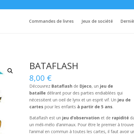
Commandes de livres
Jeux de société
Derniè
BATAFLASH
8,00
€
Découvrez
Bataflash
de
Djeco
, un
jeu de
bataille
délirant pour des parties endiablées qui
nécessitent un oeil de lynx et un esprit vif. Un
jeu de
cartes
pour les enfants
à partir de 5 ans
.
Bataflash est un
jeu d’observation
et de
rapidité
d
un méli-mélo d’animaux. Pour être le premier à trouve
l’animal en commun à toutes les cartes, il faut avoir u