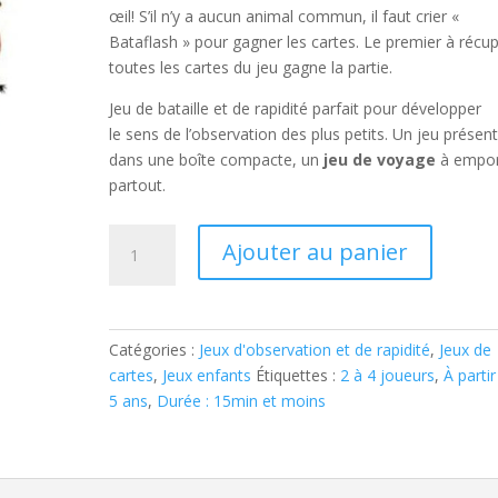
œil! S’il n’y a aucun animal commun, il faut crier «
Bataflash » pour gagner les cartes. Le premier à récu
toutes les cartes du jeu gagne la partie.
Jeu de bataille et de rapidité parfait pour développer
le sens de l’observation des plus petits. Un jeu présen
dans une boîte compacte, un
jeu de voyage
à empor
partout.
quantité
Ajouter au panier
de
BATAFLASH
Catégories :
Jeux d'observation et de rapidité
,
Jeux de
cartes
,
Jeux enfants
Étiquettes :
2 à 4 joueurs
,
À partir
5 ans
,
Durée : 15min et moins