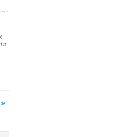
pérer
té
ter
 de