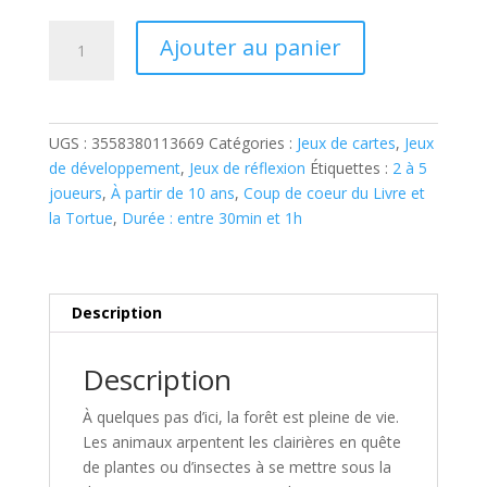
quantité
Ajouter au panier
de
FORÊT
MIXTE
UGS :
3558380113669
Catégories :
Jeux de cartes
,
Jeux
de développement
,
Jeux de réflexion
Étiquettes :
2 à 5
joueurs
,
À partir de 10 ans
,
Coup de coeur du Livre et
la Tortue
,
Durée : entre 30min et 1h
Description
Description
À quelques pas d’ici, la forêt est pleine de vie.
Les animaux arpentent les clairières en quête
de plantes ou d’insectes à se mettre sous la