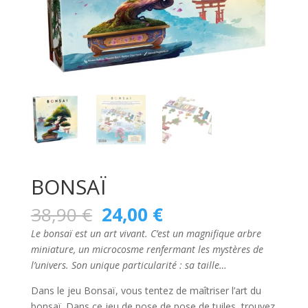
BONSAÏ
Le
Le
38,90
€
24,00
€
prix
prix
Le bonsaï est un art vivant. C’est un magnifique arbre
initial
actuel
miniature, un microcosme renfermant les mystères de
était :
est :
l’univers. Son unique particularité : sa taille…
38,90 €.
24,00 €.
Dans le jeu
Bonsaï
, vous tentez de maîtriser l’art du
bonsaï. Dans ce jeu de pose de pose de tuiles, trouvez