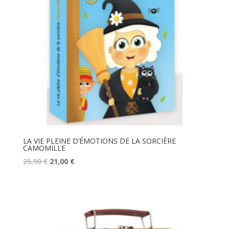
LA VIE PLEINE D’ÉMOTIONS DE LA SORCIÈRE
CAMOMILLE
Le
Le
25,90
€
21,00
€
prix
prix
initial
actuel
était :
est :
25,90 €.
21,00 €.