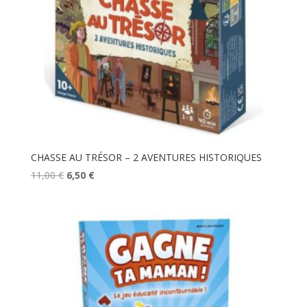
CHASSE AU TRÉSOR – 2 AVENTURES HISTORIQUES
Le
Le
11,00
€
6,50
€
prix
prix
initial
actuel
était :
est :
11,00 €.
6,50 €.