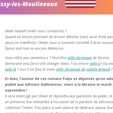
Mark Haskell Smith vous connaissez ?
Quand un besoin pressant de lecture détente (sans avoir froid aux
yeux) se manifeste, Olivier vous a souvent conseillé
À bras raccour
Épices and love
ou encore
Mémoires.
Vous n’êtes pas convaincu.e ? Peut-être
cette chronique
de Nicolas
Demorand vous fera-t-elle changer d’avis ? Ou encore
celle-ci
? Ou en
celle là
? (oui il est fan) Et sinon
cette chronique de Juliette Arnaud
?
Et bien, l’auteur de ces romans Pulps et déjantés qu’on ado
publié aux éditions Gallmeister, vient à la librairie le mardi
septembre !
Il sera interrogé par Olivier et répondra aux questions du public, le
en présence d’un interprète à l’occasion de la parution de
Déliciou
collection Totem. Puis place à une séance de dédicace autour d’u