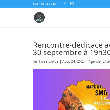
01 45 29 03 07
Rencontre-dédicace av
30 septembre à 19h3
par
livreettortue
|
Août 24, 2025
|
Agenda
,
Litt