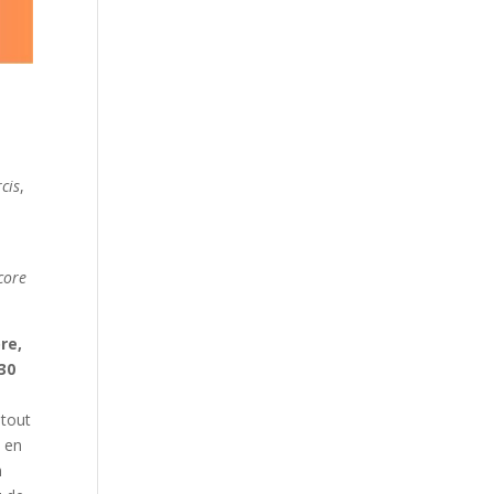
cis
,
core
re,
 30
 tout
s
en
n