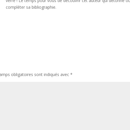
verre ! Le temps pour vous de découvrir cet auteur qui détonne o
compléter sa bibliographie.
amps obligatoires sont indiqués avec
*