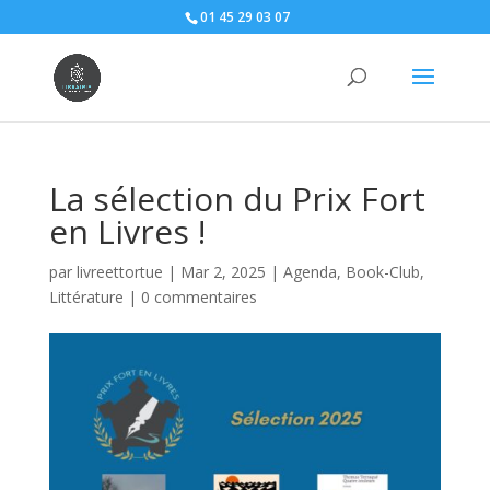
01 45 29 03 07
La sélection du Prix Fort
en Livres !
par
livreettortue
|
Mar 2, 2025
|
Agenda
,
Book-Club
,
Littérature
|
0 commentaires