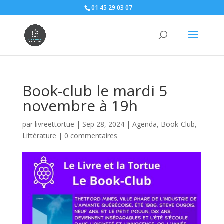
01 45 29 03 07
Book-club le mardi 5
novembre à 19h
par
livreettortue
|
Sep 28, 2024
|
Agenda
,
Book-Club
,
Littérature
|
0 commentaires