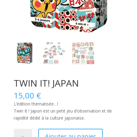
TWIN IT! JAPAN
15,00
€
L’édition thématisée…!
Twin It ! Japon
est un petit jeu d’observation et de
rapidité dédié à la culture japonaise.
quantité
Ajouter au panier