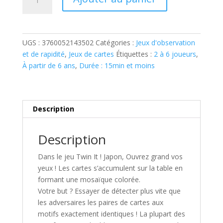
de
TWIN
IT!
JAPAN
UGS :
3760052143502
Catégories :
Jeux d'observation
et de rapidité
,
Jeux de cartes
Étiquettes :
2 à 6 joueurs
,
À partir de 6 ans
,
Durée : 15min et moins
Description
Description
Dans le jeu
Twin It ! Japon
, Ouvrez grand vos
yeux ! Les cartes s’accumulent sur la table en
formant une mosaïque colorée.
Votre but ? Essayer de détecter plus vite que
les adversaires les paires de cartes aux
motifs exactement identiques ! La plupart des