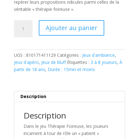
repérer leurs propositions ridicules parmi celles de la
véritable « thérapie foireuse ».
quantité
Ajouter au panier
de
THÉRAPIE
FOIREUSE
UGS :
810171411129
Catégories :
Jeux d'ambiance
,
Jeux d'apéro
,
Jeux de bluff
Étiquettes :
3 à 8 joueurs
,
À
partir de 18 ans
,
Durée : 15min et moins
Description
Description
Dans le jeu
Thérapie Foireuse
, les joueurs
incarnent à tour de rôle un « patient »