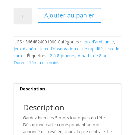
quantité
Ajouter au panier
de
TACO
CHAT
BOUC
UGS :
3664824001000
Catégories :
Jeux d'ambiance
,
CHEESE
Jeux d'apéro
,
Jeux d'observation et de rapidité
,
Jeux de
PIZZA
cartes
Étiquettes :
2 à 8 joueurs
,
À partir de 8 ans
,
Durée : 15min et moins
Description
Description
Gardez bien ces 5 mots loufoques en tête.
Dès qu’une carte correspondant au mot
annoncé est révélée, tapez la pile centrale. Le