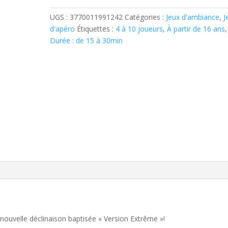
PIGEON
EXTREME
UGS :
3770011991242
Catégories :
Jeux d'ambiance
,
J
d'apéro
Étiquettes :
4 à 10 joueurs
,
À partir de 16 ans
,
Durée : de 15 à 30min
nouvelle déclinaison baptisée « Version Extrême »!