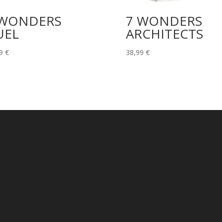
 WONDERS
7 WONDERS
UEL
ARCHITECTS
99
€
38,99
€