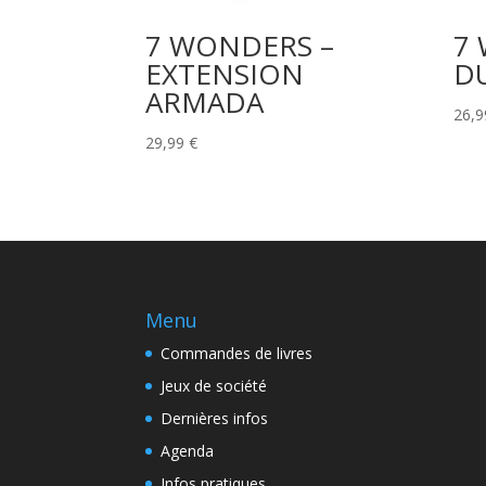
7 WONDERS –
7
EXTENSION
D
ARMADA
26,
29,99
€
Menu
Commandes de livres
Jeux de société
Dernières infos
Agenda
Infos pratiques