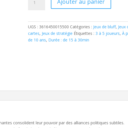
Ajouter au panier
de
ORIFLAMME
:
ALLIANCE
UGS :
3616450015500
Catégories :
Jeux de bluff
,
Jeux 
cartes
,
Jeux de stratégie
Étiquettes :
3 à 5 joueurs
,
À p
de 10 ans
,
Durée : de 15 à 30min
gnantes consolident leur pouvoir par des alliances politiques subtiles.