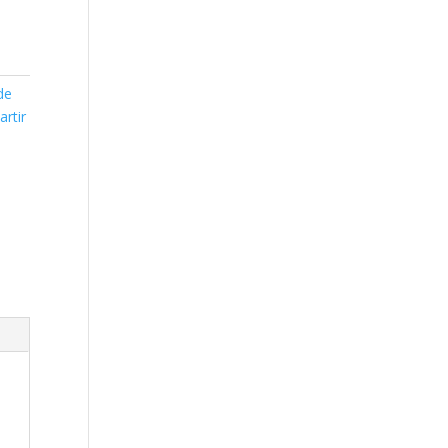
de
artir