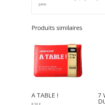
parie.
Produits similaires
A TABLE !
7
DU
8,50
€