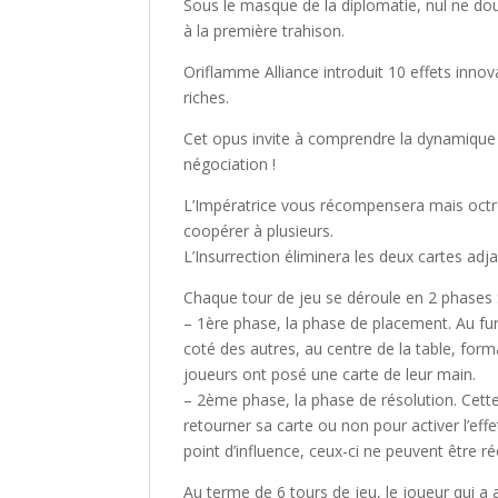
Sous le masque de la diplomatie, nul ne dout
à la première trahison.
Oriflamme Alliance
introduit 10 effets innov
riches.
Cet opus invite à comprendre la dynamique a
négociation !
L’Impératrice vous récompensera mais octro
coopérer à plusieurs.
L’Insurrection éliminera les deux cartes ad
Chaque tour de jeu se déroule en 2 phases 
– 1ère phase, la phase de placement. Au fur
coté des autres, au centre de la table, forma
joueurs ont posé une carte de leur main.
– 2ème phase, la phase de résolution. Cette
retourner sa carte ou non pour activer l’ef
point d’influence, ceux-ci ne peuvent être ré
Au terme de 6 tours de jeu, le joueur qui a 