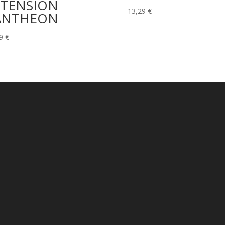
XTENSION
13,29
€
ANTHEON
49
€