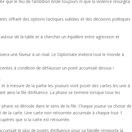
e que le feu de l’ambition brûle toujours ni que la violence resurgira
ants offrant des options tactiques subtiles et des décisions politiques
utour de la table et à chercher un équilibre entre agression et
iera une faveur à un rival. Le Diplomate invitera tout le monde à
jacentes à condition de défausser un point accumulé dessus !
:
 et à mesure de la partie les joueurs vont poser des cartes les une à
nt ainsi la file d’influence. La phase se termine lorsque tous les
 phase se déroule dans le sens de la file. Chaque joueur va choisir de
fet de la carte. Une carte non retournée accumule à chaque tour 1
cupérés que si la carte est retournée.
accumulé le plus de points d’influence pour sa famille remporte la