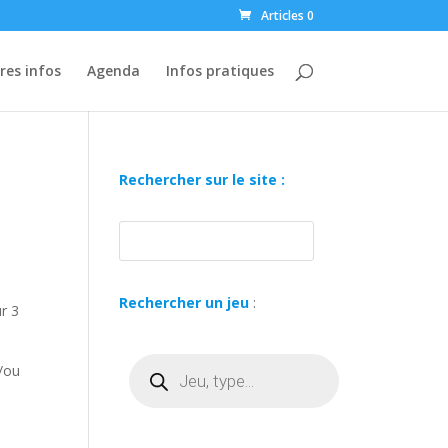
Articles 0
res infos
Agenda
Infos pratiques
Rechercher sur le site :
Rechercher un jeu
:
ur 3
Recherche
/ou
de
produits