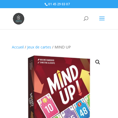
01 45 29 03 07
Accueil
/
Jeux de cartes
/ MIND UP