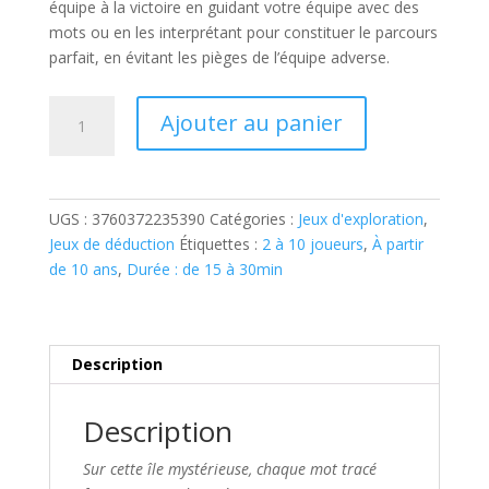
équipe à la victoire en guidant votre équipe avec des
mots ou en les interprétant pour constituer le parcours
parfait, en évitant les pièges de l’équipe adverse.
quantité
Ajouter au panier
de
L'ÎLE
DES
MOTS
UGS :
3760372235390
Catégories :
Jeux d'exploration
,
DITS
Jeux de déduction
Étiquettes :
2 à 10 joueurs
,
À partir
de 10 ans
,
Durée : de 15 à 30min
Description
Description
Sur cette île mystérieuse, chaque mot tracé