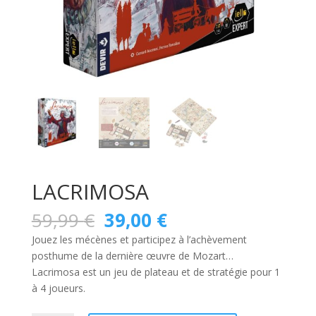
LACRIMOSA
Le
Le
59,99
€
39,00
€
prix
prix
Jouez les mécènes et participez à l’achèvement
initial
actuel
posthume de la dernière œuvre de Mozart…
était :
est :
Lacrimosa
est un jeu de plateau et de stratégie pour 1
59,99 €.
39,00 €.
à 4 joueurs.