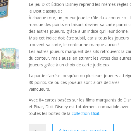
Le jeu
Dixit Édition Disney
reprend les mêmes règles 
le Dixit classique :
À chaque tour, un joueur joue le rôle du « conteur » . I
marque des points en faisant deviner sa carte parmi c
des autres joueurs, grâce à un indice qu’il leur donne.
Mais cet indice doit être subtil, car si tous les joueurs
trouvent sa carte, le conteur ne marque aucun !
Les autres joueurs marquent des s’ils retrouvent la ca
du conteur, mais aussi en attirant les votes des autre
joueurs grâce à un choix de carte judicieux.
La partie s’arrête lorsqu’un ou plusieurs joueurs attei
30 points. Ce ou ces joueurs sont alors déclarés
vainqueurs.
Avec 84 cartes basées sur les films marquants de Dis
et Pixar,
Dixit Disney
est totalement compatible avec
toutes les boîtes de la
collection Dixit
.
quantité
Ajouter au panier