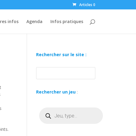
Articles 0
res infos
Agenda
Infos pratiques
Rechercher sur le site :
t
Rechercher un jeu
:
s
s
Recherche
de
produits
ints.