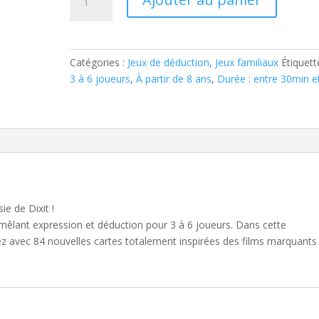
de
DIXIT
DISNEY
Catégories :
Jeux de déduction
,
Jeux familiaux
Étiquett
3 à 6 joueurs
,
À partir de 8 ans
,
Durée : entre 30min e
e de Dixit !
 mêlant expression et déduction pour 3 à 6 joueurs. Dans cette
ez avec 84 nouvelles cartes totalement inspirées des films marquants