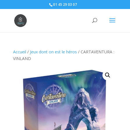
01 45 29 03 07
Accueil
/
Jeux dont on est le héros
/ CARTAVENTURA :
VINLAND