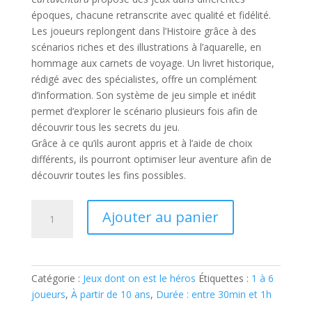
époques, chacune retranscrite avec qualité et fidélité.
Les joueurs replongent dans l’Histoire grâce à des
scénarios riches et des illustrations à l’aquarelle, en
hommage aux carnets de voyage. Un livret historique,
rédigé avec des spécialistes, offre un complément
d’information. Son système de jeu simple et inédit
permet d’explorer le scénario plusieurs fois afin de
découvrir tous les secrets du jeu.
Grâce à ce qu’ils auront appris et à l’aide de choix
différents, ils pourront optimiser leur aventure afin de
découvrir toutes les fins possibles.
quantité
Ajouter au panier
de
CARTAVENTURA
:
VINLAND
Catégorie :
Jeux dont on est le héros
Étiquettes :
1 à 6
joueurs
,
À partir de 10 ans
,
Durée : entre 30min et 1h