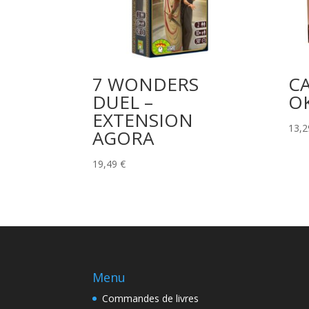
7 WONDERS
C
DUEL –
O
EXTENSION
13,
AGORA
19,49
€
Menu
Commandes de livres