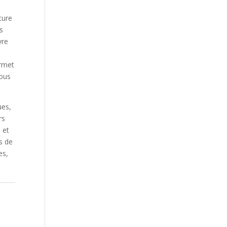
ture
s
vre
ermet
tous
ues,
rs
 et
s de
es,