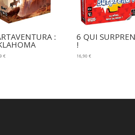
ARTAVENTURA :
6 QUI SURPRE
KLAHOMA
!
29
€
16,90
€