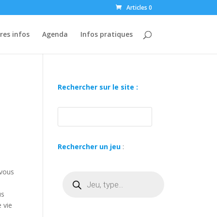
Articles 0
res infos
Agenda
Infos pratiques
Rechercher sur le site :
Rechercher un jeu
:
.
 vous
Recherche
de
produits
us
 vie