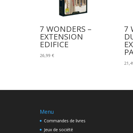
7 WONDERS –
7
EXTENSION
DU
EDIFICE
E
P
26,99
€
21,
Menu
Commandes de livres
Jeux de société