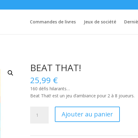
Commandes de livres
Jeux de société
Derniè
BEAT THAT!
25,99
€
160 défis hilarants…
Beat That!
est un jeu d’ambiance pour 2 à 8 joueurs.
quantité
Ajouter au panier
de
BEAT
THAT!