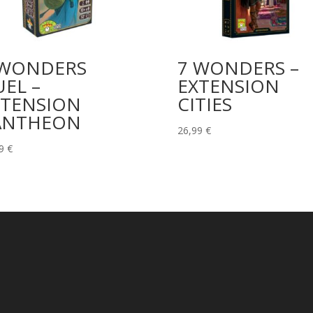
 WONDERS
7 WONDERS –
EL –
EXTENSION
XTENSION
CITIES
ANTHEON
26,99
€
49
€