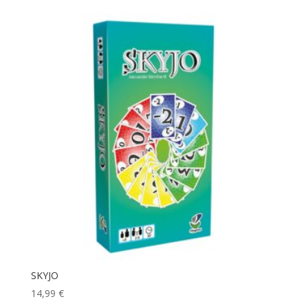
SKYJO
14,99
€