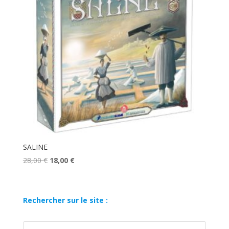
SALINE
Le
Le
28,00
€
18,00
€
prix
prix
initial
actuel
était :
est :
Rechercher sur le site :
28,00 €.
18,00 €.