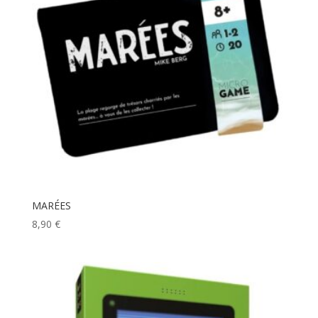
MARÉES
8,90
€